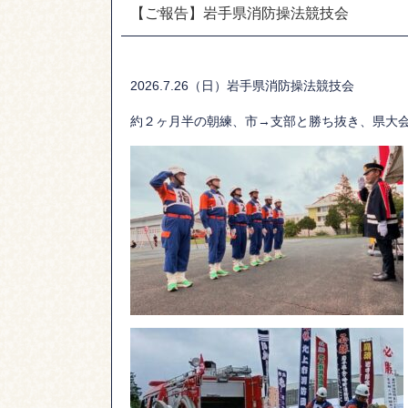
【ご報告】岩手県消防操法競技会
2026.7.26（日）岩手県消防操法競技会
約２ヶ月半の朝練、市→支部と勝ち抜き、県大