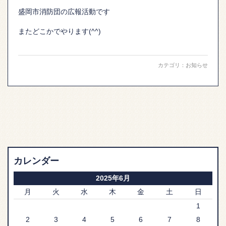
盛岡市消防団の広報活動です
またどこかでやります(^^)
カテゴリ：
お知らせ
カレンダー
2025年6月
月
火
水
木
金
土
日
1
2
3
4
5
6
7
8