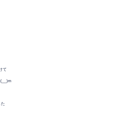
けて
__)m
した